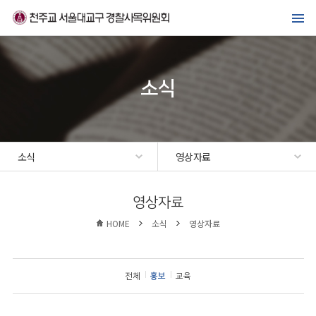
메뉴바로가기
본문바로가기
위원회 소개
경찰복지사업
소식
가톨릭경찰 교우회
선교·교육센터
소식
영상자료
소식
영상자료
HOME
소식
영상자료
전체
홍보
교육