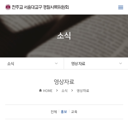
메뉴바로가기
본문바로가기
위원회 소개
경찰복지사업
소식
가톨릭경찰 교우회
선교·교육센터
소식
영상자료
소식
영상자료
HOME
소식
영상자료
전체
홍보
교육