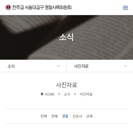
메뉴바로가기
본문바로가기
위원회 소개
경찰복지사업
소식
가톨릭경찰 교우회
선교·교육센터
소식
사진자료
소식
사진자료
HOME
소식
사진자료
전체
전례
경찰
선교사
교육