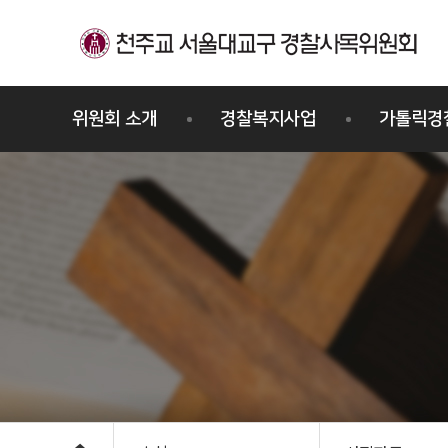
메뉴바로가기
본문바로가기
위원회 소개
경찰복지사업
가톨릭경
경찰사목위원회
프로그램
교우회
주요활동
세례/견진
연혁
위원사제
조직도
오시는길