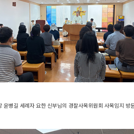
 윤병길 세례자 요한 신부님의 경찰사목위원회 사목임지 방