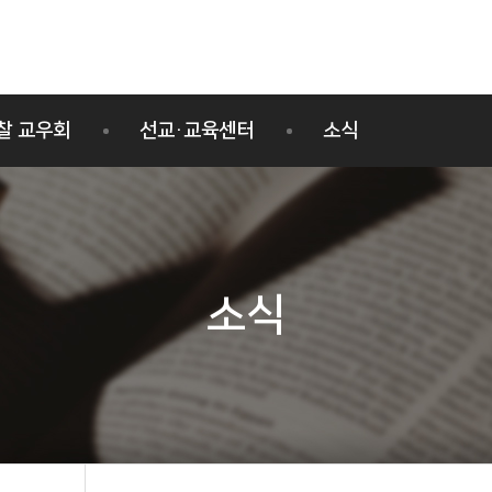
찰 교우회
선교·교육센터
소식
선교사 양성교육과정
공지사항
선교사 활동나눔
일정
사진자료
소식
영상자료
보도자료
소식지