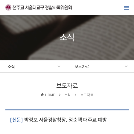
메뉴바로가기
본문바로가기
위원회 소개
경찰복지사업
소식
가톨릭경찰 교우회
선교·교육센터
소식
보도자료
소식
보도자료
HOME
소식
보도자료
[신문]
박정보 서울경찰청장, 정순택 대주교 예방