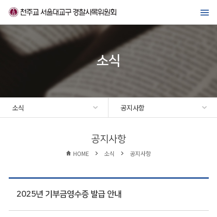
메뉴바로가기
본문바로가기
위원회 소개
경찰복지사업
소식
가톨릭경찰 교우회
선교·교육센터
소식
공지사항
소식
공지사항
HOME
소식
공지사항
2025년 기부금영수증 발급 안내