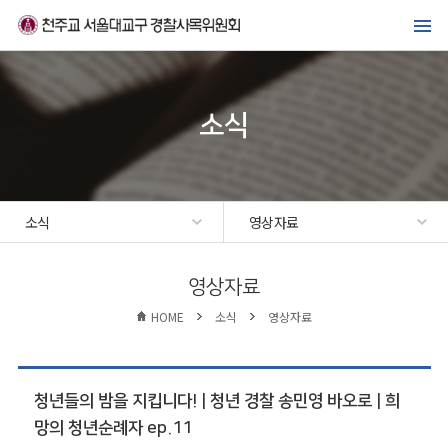
메뉴바로가기
본문바로가기
위원회 소개
경찰복지사업
소식
가톨릭경찰 교우회
선교·교육센터
소식
영상자료
소식
영상자료
HOME
소식
영상자료
청년들의 밤을 지킵니다! | 청년 경찰 송민영 바오로 | 희
망의 청년순례자 ep.11