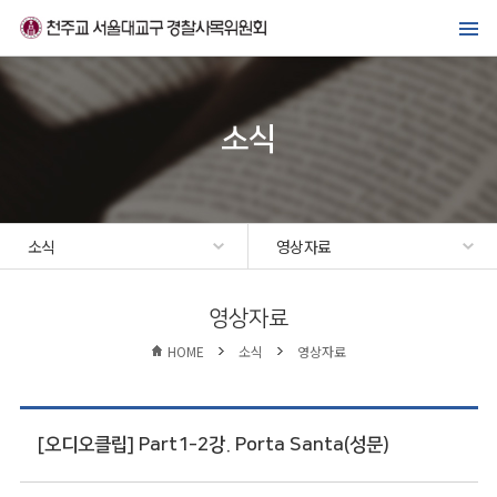
메뉴바로가기
본문바로가기
위원회 소개
경찰복지사업
소식
가톨릭경찰 교우회
선교·교육센터
소식
영상자료
소식
영상자료
HOME
소식
영상자료
[오디오클립] Part1-2강. Porta Santa(성문)