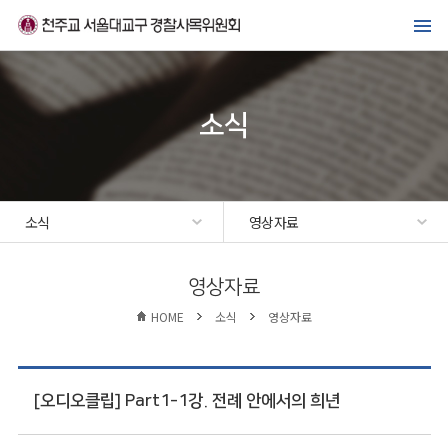
메뉴바로가기
본문바로가기
위원회 소개
경찰복지사업
소식
가톨릭경찰 교우회
선교·교육센터
소식
영상자료
소식
영상자료
HOME
소식
영상자료
[오디오클립] Part1-1강. 전례 안에서의 희년