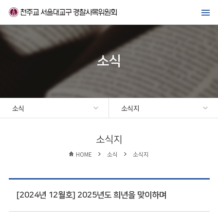
메뉴바로가기
본문바로가기
위원회 소개
경찰복지사업
소식
가톨릭경찰 교우회
선교·교육센터
소식
소식지
소식
소식지
HOME
소식
소식지
[2024년 12월호] 2025년도 희년을 맞이하며